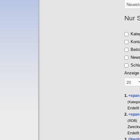
Nur 
Kate
Kont
Beit
News
Schl
Anzeige
1.
<span
(Kategor
Erstel
2.
<span
(RDB)
Zweckve
Erstell
3.
Oberf