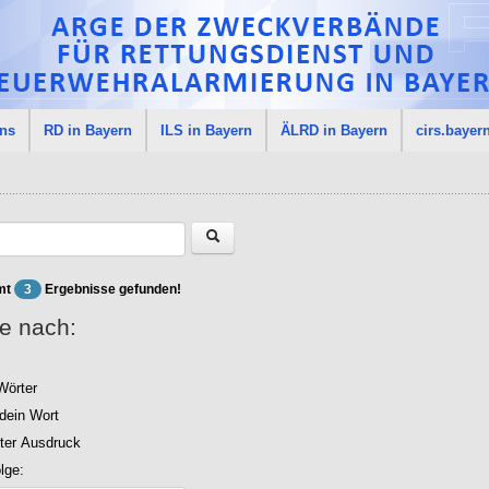
uns
RD in Bayern
ILS in Bayern
ÄLRD in Bayern
cirs.bayer
mt
3
Ergebnisse gefunden!
e nach:
Wörter
ndein Wort
ter Ausdruck
lge: