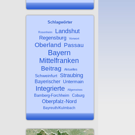
Schlagwörter
Landshut
Rosenheim
Regensburg
Vorwort
Oberland
Passau
Bayern
Mittelfranken
Beitrag
Aktuelles
Straubing
Schweinfurt
Bayerischer
Untermain
Integrierte
Allgemeines
Bamberg-Forchheim
Coburg
Oberpfalz-Nord
Bayreuth/Kulmbach