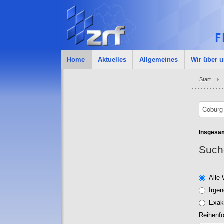
Home
Aktuelles
Allgemeines
Wir über 
Start
Insgesa
Such
Alle 
Irge
Exak
Reihenfo