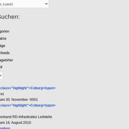
Suchen:
gorien
akte
räge
feeds
agwörter
 #
 class="highlight">Coburg</span>
ie)
lt am 30. November -0001
 class="highlight">Coburg</span>
rband RD-Infrastruktur Leitstelle
t am 16. August 2010
ranken