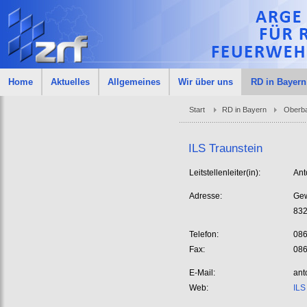
Home
Aktuelles
Allgemeines
Wir über uns
RD in Bayern
Start
RD in Bayern
Oberb
ILS Traunstein
Leitstellenleiter(in):
Ant
Adresse:
Gew
832
Telefon:
086
Fax:
086
E-Mail:
ant
Web:
ILS