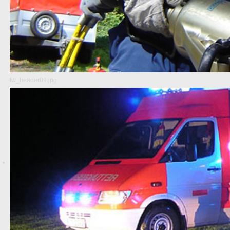
fw_header09.jpg