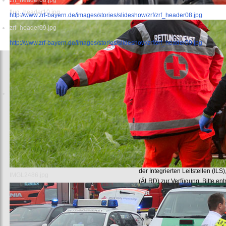
zrf_header08.jpg
flug_header10.jpg
http://www.zrf-bayern.de/images/stories/slideshow/zrf/zrf_header08.jpg
zrf_header09.jpg
http://www.zrf-bayern.de/images/stories/slideshow/zrf/zrf_header09.jpg
Start
Liebe Besucherinnen und Besuc
herzlich willkommen auf dem In
Rettungsdienst und Feuerwehra
Auf diesen Seiten finden Sie ak
des Rettungsdienstes und Feue
Arbeitsgemeinschaft als ihrer b
Gerne stehen wir und unsere Mi
der Integrierten Leitstellen (I
IMGL2486.jpg
(ÄLRD) zur Verfügung. Bitte en
Bayern
aufgeführten Übersicht.
Wir wünschen Ihnen einen infor
Mit freundlichen Grüßen