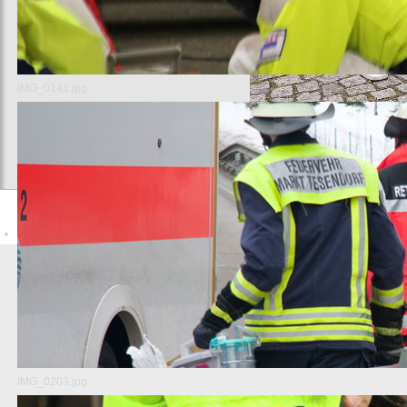
IMG_0141.jpg
v.l.n.r. Daniel Weitzer (stellv. V
Vorsitzender)
Impressum
Copyright-Datenschutz
Copyright ©
IMG_0203.jpg