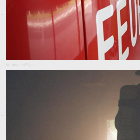
fw_header05.jpg