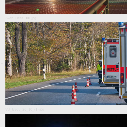
Sven_Hess_Juli.jpg
VU_B305_26_10_(1).jpg