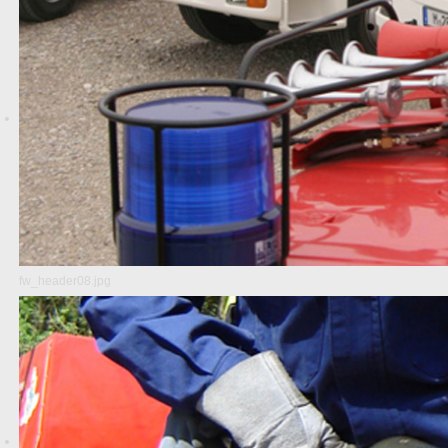
fw_header08.jpg