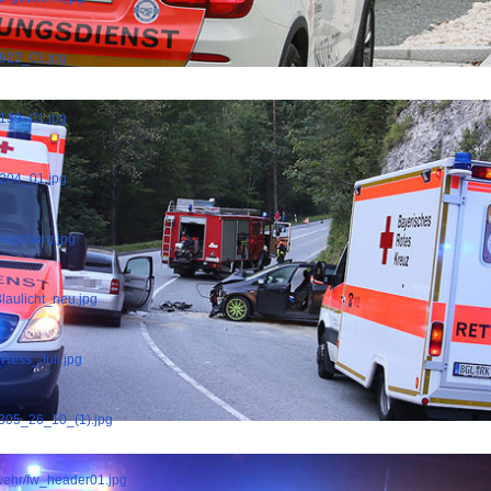
1922_01.jpg
4139_01.jpg
4204_01.jpg
-Augsburg.jpg
laulicht_neu.jpg
_Hess_Juli.jpg
B305_26_10_(1).jpg
rwehr/fw_header01.jpg