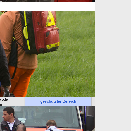
Meist gelesen
Impressum
Beitrag
t
Copyright-Datenschutz
Vorwort
RD in Bayern
INM dem
 bleiben
solche
ecke zu
e oder
geschützter Bereich
zu
Online-Dienste
t
ZRF-Login
ung zur