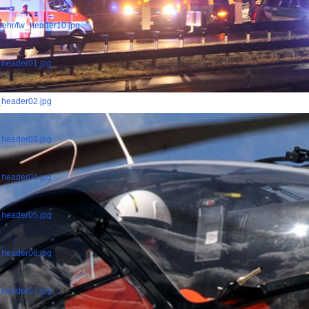
rwehr/fw_header10.jpg
f_header01.jpg
f_header02.jpg
f_header03.jpg
f_header04.jpg
f_header05.jpg
f_header06.jpg
f_header07.jpg