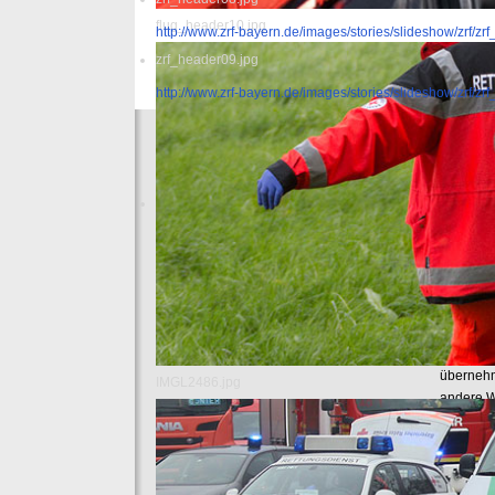
flug_header10.jpg
http://www.zrf-bayern.de/images/stories/slideshow/zrf/zr
zrf_header09.jpg
http://www.zrf-bayern.de/images/stories/slideshow/zrf/zr
Start
Copyri
© 2016 I
München 
Falls ni
Urheberre
beim INM.
Grafiken
übernehme
IMGL2486.jpg
andere W
machen. 
gestatte
Publikat
Weiterhin