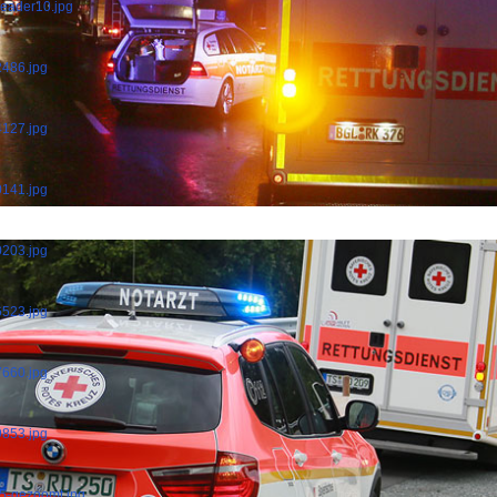
header10.jpg
2486.jpg
4127.jpg
0141.jpg
0203.jpg
6523.jpg
7660.jpg
9853.jpg
15-gezoomt.jpg