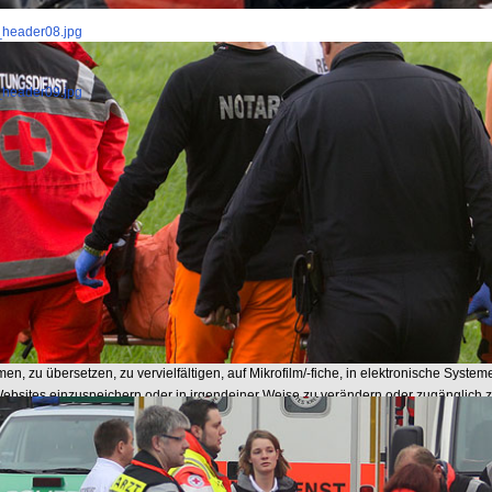
f_header08.jpg
f_header09.jpg
Uncategorised
Copyright-Datenschutz
ght
nstitut für Notfallmedizin und Medizinmanagement (INM) im Klinikum der Universitä
- alle Rechte vorbehalten.
cht anders angegeben, unterliegen alle Seiten auf diesem Informationsserver des 
cht (Copyright). Das Copyright für veröffentlichte, vom INM selbst erstellte Objekte
 Es ist insbesondere nicht gestattet, ohne ausdrückliche schriftliche Zustimmung 
, Tondokumente, Videosequenzen und Texte oder Teile daraus für gewerbliche Zw
n, zu übersetzen, zu vervielfältigen, auf Mikrofilm/-fiche, in elektronische System
ebsites einzuspeichern oder in irgendeiner Weise zu verändern oder zugänglich 
Das Herunterladen oder Ausdrucken einzelner Seiten für den privaten Gebrauch is
t. Auch die Linksammlungen unterliegen urheberrechtlichem Schutz. Die Genehmig
ion der Webseiten kann die Redaktion erteilen (Impressum).
 können Bilder, Grafiken, Text- oder sonstige Dateien ganz oder teilweise dem