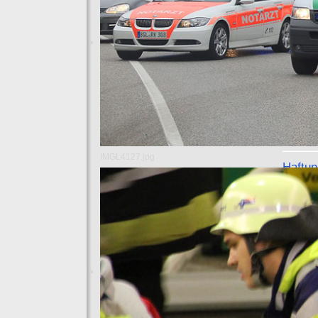
Urheberre
Links vo
erwünscht
deren Fr
fremden 
Internet
Warenzei
Kennzeic
aufgrund
Markenze
IMGL4127.jpg
Haftun
Inhalt d
Das INM 
Gewissen
Es wird j
jederzei
Unbescha
Informat
Haftungs
Haftungs