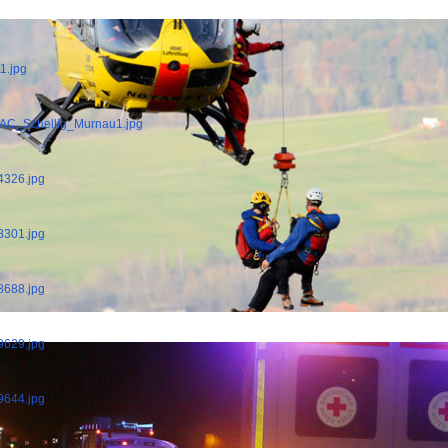
1.jpg
ADAC_Schellig_Murnau1.jpg
4326.jpg
8301.jpg
8688.jpg
9629.jpg
9644.jpg