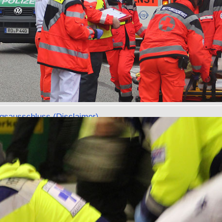
cht Dritter unterliegen.
n anderen Webseiten auf die Website "ÄLRD in Bayern" sind gestattet und ausdrück
. Voraussetzung ist, dass vollständig zur Website von " ÄLRD in Bayern " einschli
ames gewechselt wird. Die Anzeige von Inhalten dieser Websites oder Teilen darau
Frames ohne Erkennbarkeit der Urheberschaft ist untersagt. Alle innerhalb des
angebotes genannten und gegebenenfalls durch Dritte geschützten Marken- und
chen unterliegen uneingeschränkt den Bestimmungen des jeweils gültigen
henrechtes und den Besitzrechten der jeweiligen eingetragenen Eigentümer. Allei
 der bloßen Nennung in unserem Internetangebot ist nicht der Schluss zu ziehen, 
ichen und/oder Gebrauchsmuster nicht durch Rechte Dritter geschützt sind.
gsausschluss (Disclaimer)
es Onlineangebotes
haben alle in seinem Bereich bereitgestellten Informationen nach bestem Wissen 
 erarbeitet und geprüft.
edoch keinerlei Gewähr für die Aktualität, Korrektheit, Vollständigkeit oder Qualität 
tige Verfügbarkeit der bereitgestellten Informationen übernommen.
det der Regelungen des § 675 Absatz 2 BGB gilt für das bereitgestellte
ionsangebot folgende
beschränkung:
ansprüche gegen das INM und seine Bediensteten (Partner), sowie die Autoren od