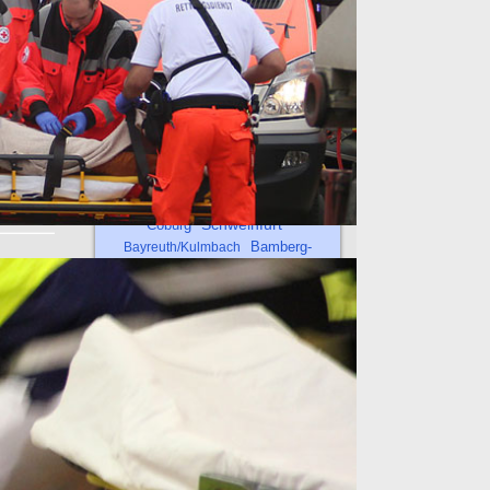
lich
Schlagwörter
eßlich
Mittelfranken
Rosenheim
s in
Landshut
Regensburg
Beitrag
Vorwort
Oberpfalz-
Bayerischer
n
Passau
Nord
Allgemeines
dass
Oberland
Untermain
Schweinfurt
Coburg
Bamberg-
Bayreuth/Kulmbach
Integrierte
Forchheim
Bayern
Straubing
und
Aktuelles
und
er an der