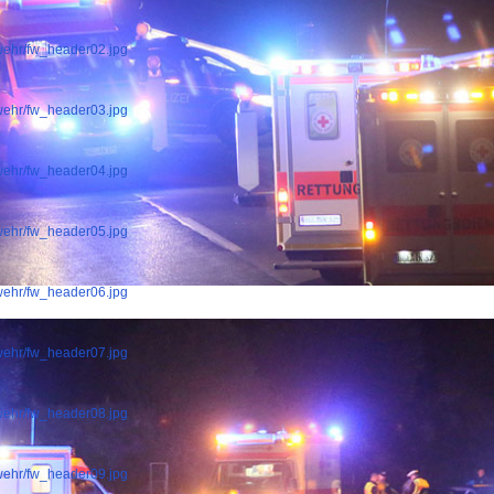
rwehr/fw_header02.jpg
rwehr/fw_header03.jpg
rwehr/fw_header04.jpg
rwehr/fw_header05.jpg
rwehr/fw_header06.jpg
rwehr/fw_header07.jpg
rwehr/fw_header08.jpg
rwehr/fw_header09.jpg