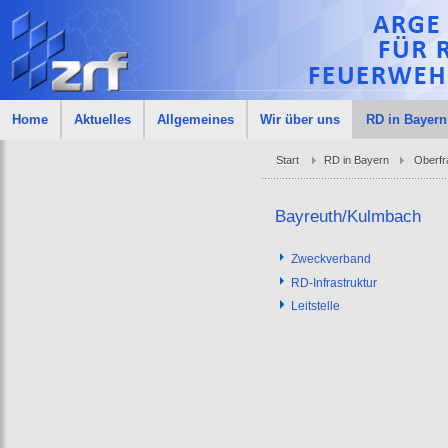
Home
Aktuelles
Allgemeines
Wir über uns
RD in Bayern
Start
RD in Bayern
Oberfr
Bayreuth/Kulmbach
Zweckverband
RD-Infrastruktur
Leitstelle