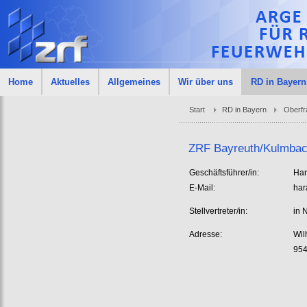
Home
Aktuelles
Allgemeines
Wir über uns
RD in Bayern
Start
RD in Bayern
Oberfr
ZRF Bayreuth/Kulmba
Geschäftsführer/in:
Har
E-Mail:
har
Stellvertreter/in:
in 
Adresse:
Wil
954