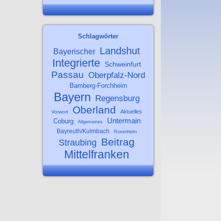
Schlagwörter
Landshut
Bayerischer
Integrierte
Schweinfurt
Passau
Oberpfalz-Nord
Bamberg-Forchheim
Bayern
Regensburg
Oberland
Aktuelles
Vorwort
Untermain
Coburg
Allgemeines
Bayreuth/Kulmbach
Rosenheim
Beitrag
Straubing
Mittelfranken