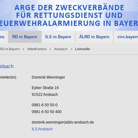
uns
RD in Bayern
ILS in Bayern
ÄLRD in Bayern
cirs.bayer
RD in Bayern
Mittelfranken
Ansbach
Leitstelle
nsbach
nleiter(in):
Dominik Wenninger
Eyber Straße 16
91522 Ansbach
0981-6 50 50-0
0981-6 50 50 400
dominik.wenninger(at)ils-ansbach.de
ILS Ansbach