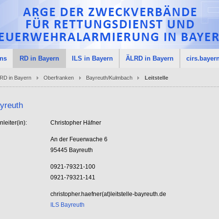
uns
RD in Bayern
ILS in Bayern
ÄLRD in Bayern
cirs.bayer
RD in Bayern
Oberfranken
Bayreuth/Kulmbach
Leitstelle
yreuth
nleiter(in):
Christopher Häfner
An der Feuerwache 6
95445 Bayreuth
0921-79321-100
0921-79321-141
christopher.haefner(at)leitstelle-bayreuth.de
ILS Bayreuth