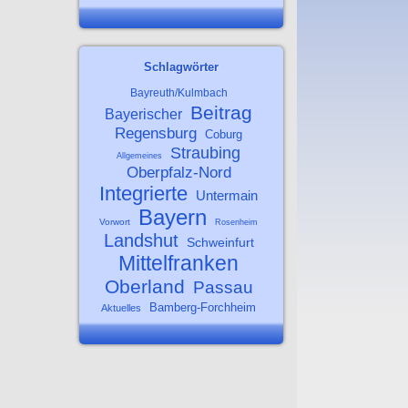
Schlagwörter
Bayreuth/Kulmbach
Beitrag
Bayerischer
Regensburg
Coburg
Straubing
Allgemeines
Oberpfalz-Nord
Integrierte
Untermain
Bayern
Vorwort
Rosenheim
Landshut
Schweinfurt
Mittelfranken
Oberland
Passau
Bamberg-Forchheim
Aktuelles