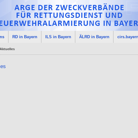
uns
RD in Bayern
ILS in Bayern
ÄLRD in Bayern
cirs.bayer
Aktuelles
les