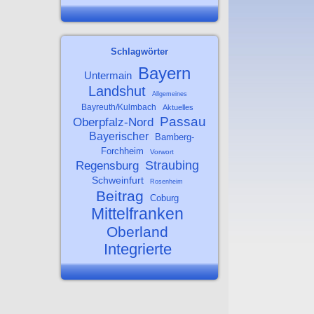
Schlagwörter
Bayern
Untermain
Landshut
Allgemeines
Bayreuth/Kulmbach
Aktuelles
Passau
Oberpfalz-Nord
Bayerischer
Bamberg-
Forchheim
Vorwort
Straubing
Regensburg
Schweinfurt
Rosenheim
Beitrag
Coburg
Mittelfranken
Oberland
Integrierte