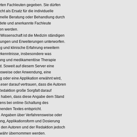
ierten Fachleuten gegeben. Sie dürfen
cht als Ersatz für die individuelle
onelle Beratung oder Behandlung durch
dete und anerkannte Fachleute
en werden.
 Wissenschaft ist die Medizin ständigen
ungen und Erweiterungen unterworfen.
g und klinische Erfahrung erweitern
rkenntnisse, insbesondere was
ung und medikamentöse Therapie
t. Soweit auf diesem Server eine
nsweise oder Anwendung, eine
g oder eine Applikation erwähnt wird,
Leser darauf vertrauen, dass die Autoren
Redaktion große Sorgfalt darauf
 haben, dass diese Angabe dem Stand
ens bei online-Schaltung des
henden Textes entspricht.
e Angaben über Verfahrensweise oder
g, Applikationsform und Dosierung
 den Autoren und der Redaktion jedoch
ewähr übernommen werden.