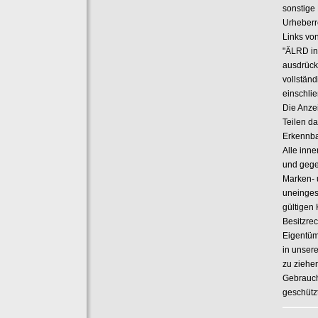
sonstige
Urheberre
Links vo
"ÄLRD in
ausdrück
vollstän
einschli
Die Anze
Teilen d
Erkennbar
Alle inn
und gege
Marken- 
uneinges
gültigen
Besitzre
Eigentüm
in unsere
zu ziehe
Gebrauch
geschützt