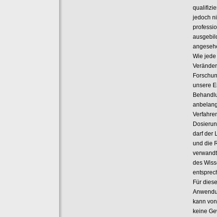
qualifiz
jedoch ni
professi
ausgebil
angeseh
Wie jede
Veränder
Forschun
unsere E
Behandl
anbelang
Verfahre
Dosierun
darf der 
und die 
verwandt
des Wiss
entsprec
Für dies
Anwendun
kann von
keine G