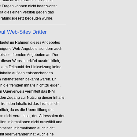
 sind unverbindlich. Individuelle
he Fragen können nicht beantwortet
da dies einen Verstoß gegen das
ratungsgesetz bedeuten würde.
auf Web-Sites Dritter
bietet im Rahmen dieses Angebotes
r eigene Web-Angebote, sondern auch
eise zu fremden Angeboten an. Der
 dieser Website erklärt ausdrücklich,
 zum Zeitpunkt der Linksetzung keine
n Inhalte auf den entsprechenden
n Internetseiten bekannt waren. Er
h die fremden Inhalte nicht zu eigen.
n Querverweis vermittelt das INM
 den Zugang zur Nutzung dieser Inhalte.
 fremden Inhalte ist das Institut nicht
tlich, da es die Übermittlung der
on nicht veranlasst, den Adressaten der
elten Informationen nicht auswählt und
ittelten Informationen auch nicht
lt oder verändert hat. Auch eine