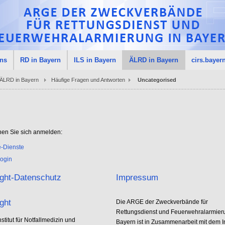
uns
RD in Bayern
ILS in Bayern
ÄLRD in Bayern
cirs.bayer
ÄLRD in Bayern
Häufige Fragen und Antworten
Uncategorised
nen Sie sich anmelden:
e-Dienste
ogin
ght-Datenschutz
Impressum
ght
Die ARGE der Zweckverbände für
Rettungsdienst und Feuerwehralarmier
stitut für Notfallmedizin und
Bayern ist in Zusammenarbeit mit dem Ins