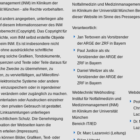
anagement (INM) im Klinikum der
Notfallmedizin und Medizinmanagement
tät München - alle Rechte vorbehalten.
im Klinikum der Universität München Be
dieser Website im Sinne des Presseges
ht anders angegeben, unterliegen alle
uf diesem Informationsserver des INM
Verantwortlich:
berrecht (Copyright). Das Copyright für
Jan Terboven als Vorsitzender
lichte, vom INM selbst erstellte Objekte
der ARGE der ZRF in Bayern
beim INM. Es ist insbesondere nicht
, ohne ausdrückliche schriftliche
Paul Justice als stv.
ng solche Grafiken, Tondokumente,
Vorsitzender der ARGE der
uenzen und Texte oder Teile daraus für
ZRF in Bayern
che Zwecke zu übernehmen, zu
Daniel Weitzer als stv.
n, zu vervielfältigen, auf Mikrofilm/-
Vorsitzender der ARGE der
n elektronische Systeme oder andere
ZRF in Bayern
 einzuspeichern oder in irgendeiner
Webtechnik/ Webhosting:
Webde
 verändern oder zugänglich zu machen.
Institut für Notfallmedizin und
nterladen oder Ausdrucken einzelner
Prof
Medizinmanagement (INM)
r den privaten Gebrauch ist gestattet.
Chri
im Klinikum der Universität
 Linksammlungen unterliegen
Lac
München
echtlichem Schutz. Die Genehmigung
Dr.
Bereich IT/IED
ikation der Webseiten kann die
Laz
n erteilen (Impressum).
Dr. Marc Lazarovici (Leitung)
 können Bilder, Grafiken, Text- oder