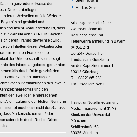
Björn Hötschl
 Dateien ganz oder teilweise dem
Markus Geis
cht Dritter unterliegen.
n anderen Webseiten auf die Website
 Bayern" sind gestattet und
Arbeitsgemeinschaft der
lich erwünscht. Voraussetzung ist, dass
Zweckverbände für
dig zur Website von " ÄLRD in Bayern "
Rettungsdienst und
eßlich deren Frames gewechselt wird.
Feuerwehralarmierung in Bayern
ige von Inhalten dieser Websites oder
(ARGE ZRF)
araus in fremden Frames ohne
c/o: ZRF Donau-Iller
keit der Urheberschaft ist untersagt.
Landratsamt Günzburg
erhalb des Internetangebotes genannten
An der Kapuzinermauer 1,
benenfalls durch Dritte geschützten
89312 Günzburg
und Warenzeichen unterliegen
Tel.: 08221/95-281
chränkt den Bestimmungen des jeweils
Fax: 08221/95-6281
 Kennzeichenrechtes und den
chten der jeweiligen eingetragenen
er. Allein aufgrund der bloßen Nennung
Institut für Notfallmedizin und
m Internetangebot ist nicht der Schluss
Medizinmanagement (INM)
n, dass Markenzeichen und/oder
Klinikum der Universität
smuster nicht durch Rechte Dritter
München
 sind.
Schillerstraße 53
80336 München