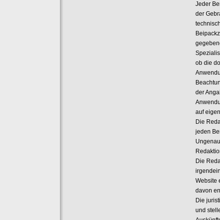
Jeder Ben
der Gebr
technisc
Beipackz
gegebene
Spezialis
ob die d
Anwendun
Beachtun
der Anga
Anwendun
auf eige
Die Reda
jeden Be
Ungenaui
Redaktion
Die Reda
irgendei
Website 
davon en
Die juris
und stell