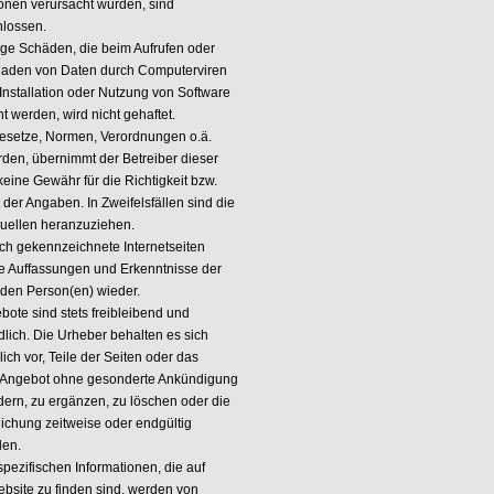
ionen verursacht wurden, sind
lossen.
ige Schäden, die beim Aufrufen oder
laden von Daten durch Computerviren
 Installation oder Nutzung von Software
t werden, wird nicht gehaftet.
esetze, Normen, Verordnungen o.ä.
erden, übernimmt der Betreiber dieser
eine Gewähr für die Richtigkeit bzw.
t der Angaben. In Zweifelsfällen sind die
quellen heranzuziehen.
ch gekennzeichnete Internetseiten
e Auffassungen und Erkenntnisse der
den Person(en) wieder.
bote sind stets freibleibend und
dlich. Die Urheber behalten es sich
ich vor, Teile der Seiten oder das
Angebot ohne gesonderte Ankündigung
dern, zu ergänzen, zu löschen oder die
lichung zeitweise oder endgültig
len.
spezifischen Informationen, die auf
ebsite zu finden sind, werden von