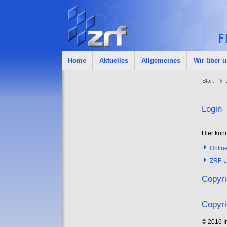
Home
Aktuelles
Allgemeines
Wir über 
Start
Login
Hier kön
Onlin
ZRF-L
Copyri
Copyri
© 2016 In