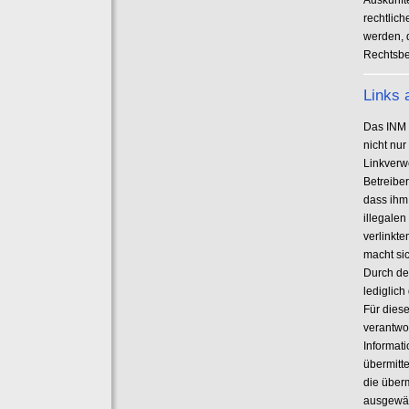
Auskünfte
rechtlic
werden, 
Rechtsbe
Links 
Das INM 
nicht nu
Linkverw
Betreiber
dass ihm
illegale
verlinkte
macht sic
Durch de
lediglich
Für diese
verantwor
Informati
übermitt
die überm
ausgewäh