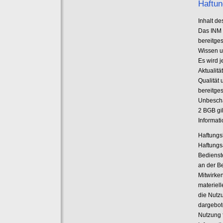
Haftun
Inhalt d
Das INM 
bereitge
Wissen u
Es wird j
Aktualitä
Qualität 
bereitge
Unbescha
2 BGB gil
Informat
Haftungs
Haftungs
Bedienst
an der Be
Mitwirke
materiell
die Nutz
dargebot
Nutzung 