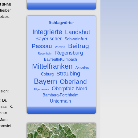
 (INM)
treiber
etzes.
Schlagwörter
Integrierte
Landshut
Bayerischer
Schweinfurt
Beitrag
Passau
Vorwort
Regensburg
Rosenheim
Bayreuth/Kulmbach
Mittelfranken
Aktuelles
Straubing
Coburg
Bayern
Oberland
Oberpfalz-Nord
Allgemeines
sign:
Bamberg-Forchheim
. Dr.
Untermain
stian K.
kner
 Marc
arovici