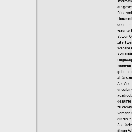
Informat
ausgesch
Für etwa
Herunter
oder der
verursach
Soweit G
zitiert w
Website k
Aktualitä
Original
Namentli
geben di
abfassen
Alle Ange
unverbin
ausdrückl
gesamte 
zu verän
Veröffent
einzustel
Alle fach
dieser W