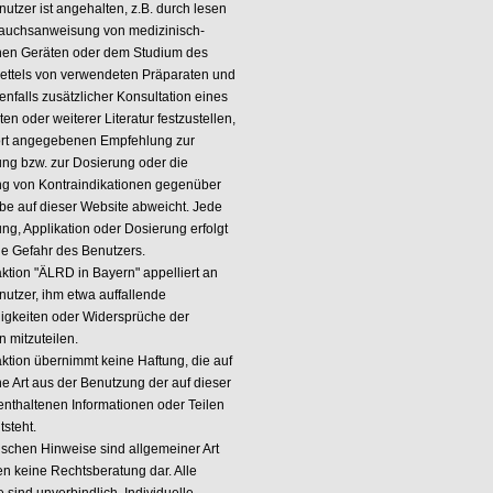
utzer ist angehalten, z.B. durch lesen
auchsanweisung von medizinisch-
hen Geräten oder dem Studium des
ettels von verwendeten Präparaten und
nfalls zusätzlicher Konsultation eines
ten oder weiterer Literatur festzustellen,
ort angegebenen Empfehlung zur
g bzw. zur Dosierung oder die
g von Kontraindikationen gegenüber
be auf dieser Website abweicht. Jede
g, Applikation oder Dosierung erfolgt
ne Gefahr des Benutzers.
ktion "ÄLRD in Bayern" appelliert an
nutzer, ihm etwa auffallende
gkeiten oder Widersprüche der
 mitzuteilen.
ktion übernimmt keine Haftung, die auf
ne Art aus der Benutzung der auf dieser
enthaltenen Informationen oder Teilen
tsteht.
tischen Hinweise sind allgemeiner Art
en keine Rechtsberatung dar. Alle