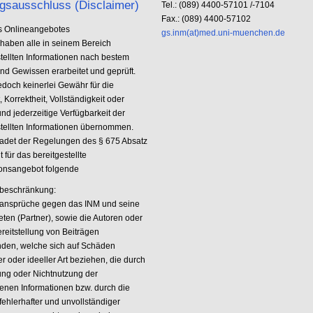
gsausschluss (Disclaimer)
Tel.: (089) 4400-57101 /-7104
Fax.: (089) 4400-57102
es Onlineangebotes
gs.inm(at)med.uni-muenchen.de
haben alle in seinem Bereich
stellten Informationen nach bestem
nd Gewissen erarbeitet und geprüft.
edoch keinerlei Gewähr für die
t, Korrektheit, Vollständigkeit oder
und jederzeitige Verfügbarkeit der
stellten Informationen übernommen.
det der Regelungen des § 675 Absatz
t für das bereitgestellte
ionsangebot folgende
beschränkung:
ansprüche gegen das INM und seine
eten (Partner), sowie die Autoren oder
reitstellung von Beiträgen
nden, welche sich auf Schäden
er oder ideeller Art beziehen, die durch
ung oder Nichtnutzung der
enen Informationen bzw. durch die
fehlerhafter und unvollständiger