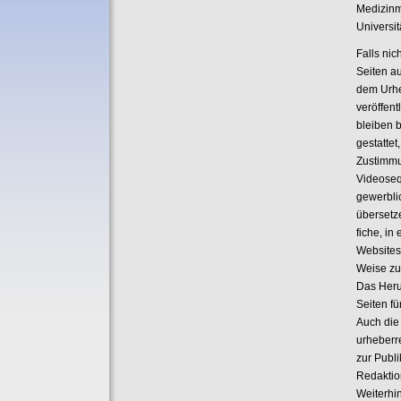
Medizinm
Universi
Falls nic
Seiten a
dem Urhe
veröffent
bleiben 
gestattet
Zustimmu
Videoseq
gewerbli
übersetze
fiche, i
Websites
Weise zu
Das Heru
Seiten fü
Auch die
urheberr
zur Publ
Redaktio
Weiterhin