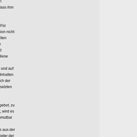
h
dass ihm
 Für
tion nicht
lten
e
d
diese
g und auf
Inhalten
ich der
esetzten
gebot, zu
t, wird es
zumutbar
ie aus der
ieter der