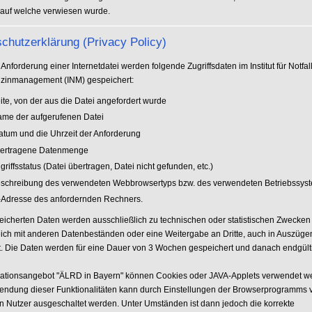
 auf welche verwiesen wurde.
chutzerklärung (Privacy Policy)
 Anforderung einer Internetdatei werden folgende Zugriffsdaten im Institut für Notfa
zinmanagement (INM) gespeichert:
ite, von der aus die Datei angefordert wurde
ame der aufgerufenen Datei
atum und die Uhrzeit der Anforderung
bertragene Datenmenge
griffsstatus (Datei übertragen, Datei nicht gefunden, etc.)
eschreibung des verwendeten Webbrowsertyps bzw. des verwendeten Betriebssys
P-Adresse des anfordernden Rechners.
eicherten Daten werden ausschließlich zu technischen oder statistischen Zwecken 
eich mit anderen Datenbeständen oder eine Weitergabe an Dritte, auch in Auszügen
att. Die Daten werden für eine Dauer von 3 Wochen gespeichert und danach endgült
mationsangebot "ÄLRD in Bayern" können Cookies oder JAVA-Applets verwendet w
endung dieser Funktionalitäten kann durch Einstellungen der Browserprogramms
en Nutzer ausgeschaltet werden. Unter Umständen ist dann jedoch die korrekte