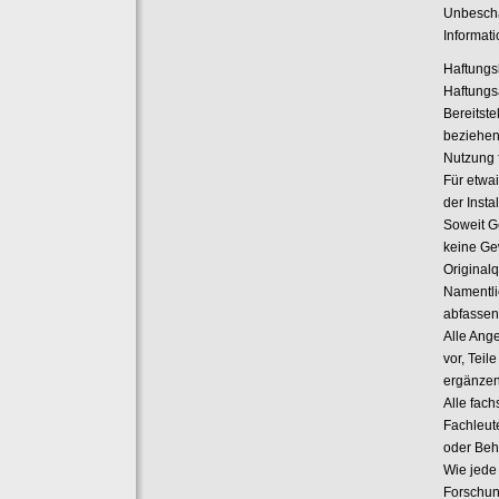
Unbescha
Informat
Haftungs
Haftungs
Bereitste
beziehen
Nutzung 
Für etwa
der Insta
Soweit G
keine Gew
Original
Namentli
abfassen
Alle Ange
vor, Tei
ergänzen,
Alle fach
Fachleute
oder Beh
Wie jede
Forschun