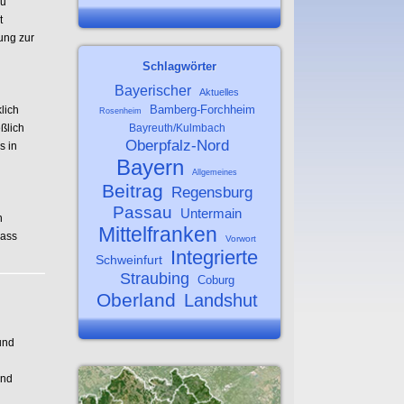
zu
t
ung zur
Schlagwörter
Bayerischer
Aktuelles
Bamberg-Forchheim
lich
Rosenheim
eßlich
Bayreuth/Kulmbach
Oberpfalz-Nord
s in
Bayern
Allgemeines
Beitrag
Regensburg
Passau
Untermain
n
Mittelfranken
dass
Vorwort
Integrierte
Schweinfurt
Straubing
Coburg
Oberland
Landshut
und
und