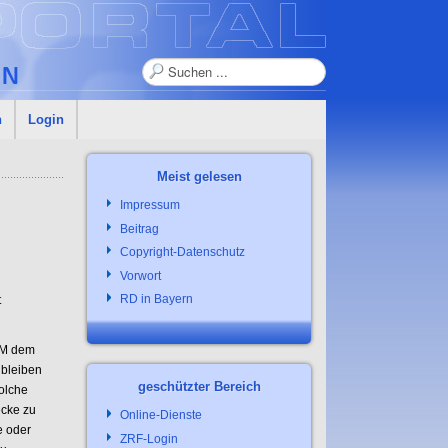
Suchen
n
Login
Meist gelesen
Impressum
Beitrag
Copyright-Datenschutz
Vorwort
RD in Bayern
t
INM dem
 bleiben
geschützter Bereich
solche
ecke zu
Online-Dienste
e oder
ZRF-Login