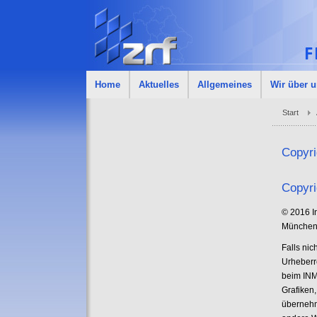
Home
Aktuelles
Allgemeines
Wir über 
Start
Copyri
Copyri
© 2016 I
München 
Falls ni
Urheberre
beim INM.
Grafiken
übernehme