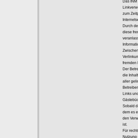
Das INM 
Linkverw
zum Zeit
Internets
Durch de
diese fre
veranlass
Informat
Zwischen
Verlinku
fremden I
Der Betre
die Inha
aller gel
Betreiber
Links un
Gästebüc
Sobald d
dem es ei
den Verw
ist.
Für recht
Nutzung 