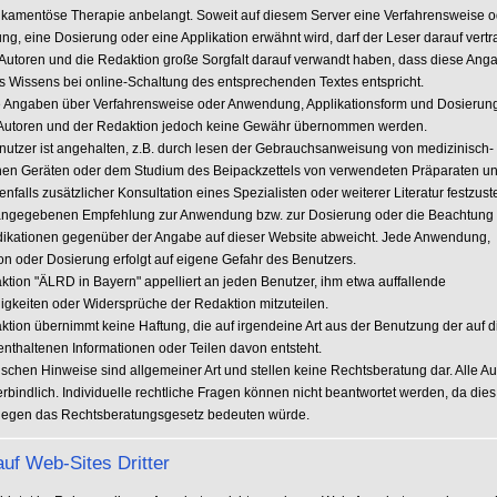
kamentöse Therapie anbelangt. Soweit auf diesem Server eine Verfahrensweise o
g, eine Dosierung oder eine Applikation erwähnt wird, darf der Leser darauf vertr
 Autoren und die Redaktion große Sorgfalt darauf verwandt haben, dass diese An
s Wissens bei online-Schaltung des entsprechenden Textes entspricht.
e Angaben über Verfahrensweise oder Anwendung, Applikationsform und Dosierun
Autoren und der Redaktion jedoch keine Gewähr übernommen werden.
nutzer ist angehalten, z.B. durch lesen der Gebrauchsanweisung von medizinisch-
hen Geräten oder dem Studium des Beipackzettels von verwendeten Präparaten u
falls zusätzlicher Konsultation eines Spezialisten oder weiterer Literatur festzust
 angegebenen Empfehlung zur Anwendung bzw. zur Dosierung oder die Beachtung
dikationen gegenüber der Angabe auf dieser Website abweicht. Jede Anwendung,
ion oder Dosierung erfolgt auf eigene Gefahr des Benutzers.
ktion "ÄLRD in Bayern" appelliert an jeden Benutzer, ihm etwa auffallende
gkeiten oder Widersprüche der Redaktion mitzuteilen.
ktion übernimmt keine Haftung, die auf irgendeine Art aus der Benutzung der auf d
enthaltenen Informationen oder Teilen davon entsteht.
tischen Hinweise sind allgemeiner Art und stellen keine Rechtsberatung dar. Alle A
rbindlich. Individuelle rechtliche Fragen können nicht beantwortet werden, da die
gegen das Rechtsberatungsgesetz bedeuten würde.
auf Web-Sites Dritter