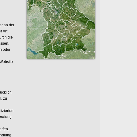
er an der
r Art
urch die
ossen.
n oder
 Website
rücklich
n, zu
fizierten
Beratung
orfen.
andlung