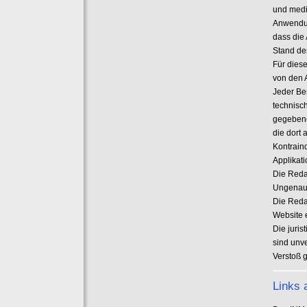
und medi
Anwendun
dass die
Stand de
Für dies
von den 
Jeder Be
technisc
gegebenen
die dort
Kontrain
Applikat
Die Reda
Ungenaui
Die Reda
Website 
Die juris
sind unve
Verstoß 
Links 