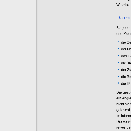
Website,
Datens
Bei jeder
und Medi
die Se
der N
das D
die ü
der Zu
die B
die I
Die gesp
ein Abgl
nicht st
gelöscht.
Im Infor
Die Verw
jeweilig