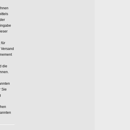
 Ihnen
ittels
 der
Eingabe
ieser
 für
n Versand
onnement
d die
önnen.
annten
r Sie
g
chen
nannten