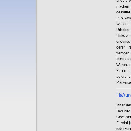
andere W
machen. 
gestatte
Publikat
Weiterhin
Urheberre
Links vo
erwünscht
deren Fr
fremden 
Internet
Warenzei
Kennzeic
aufgrund
Markenze
Haftun
Inhalt d
Das INM 
Gewissen
Es wird j
jederzei