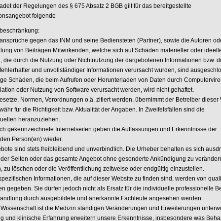
det der Regelungen des § 675 Absatz 2 BGB gilt für das bereitgestellte
ionsangebot folgende
beschränkung:
ansprüche gegen das INM und seine Bediensteten (Partner), sowie die Autoren od
llung von Beiträgen Mitwirkenden, welche sich auf Schäden materieller oder ideelle
, die durch die Nutzung oder Nichtnutzung der dargebotenen Informationen bzw. d
fehlerhafter und unvollständiger Informationen verursacht wurden, sind ausgeschl
ige Schäden, die beim Aufrufen oder Herunterladen von Daten durch Computervire
llation oder Nutzung von Software verursacht werden, wird nicht gehaftet.
esetze, Normen, Verordnungen o.ä. zitiert werden, übernimmt der Betreiber dieser
ähr für die Richtigkeit bzw. Aktualität der Angaben. In Zweifelsfällen sind die
quellen heranzuziehen.
ch gekennzeichnete Internetseiten geben die Auffassungen und Erkenntnisse der
den Person(en) wieder.
bote sind stets freibleibend und unverbindlich. Die Urheber behalten es sich ausd
le der Seiten oder das gesamte Angebot ohne gesonderte Ankündigung zu veränder
 zu löschen oder die Veröffentlichung zeitweise oder endgültig einzustellen.
spezifischen Informationen, die auf dieser Website zu finden sind, werden von quali
n gegeben. Sie dürfen jedoch nicht als Ersatz für die individuelle professionelle 
andlung durch ausgebildete und anerkannte Fachleute angesehen werden.
 Wissenschaft ist die Medizin ständigen Veränderungen und Erweiterungen unterw
g und klinische Erfahrung erweitern unsere Erkenntnisse, insbesondere was Beh