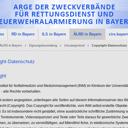
uns
RD in Bayern
ILS in Bayern
ÄLRD in Bayern
cirs.bayer
ÄLRD in Bayern
Eignungsbeurteilung
Uncategorised
Copyright-Datenschutz
ght-Datenschutz
ght
nstitut für Notfallmedizin und Medizinmanagement (INM) im Klinikum der Universitä
- alle Rechte vorbehalten.
cht anders angegeben, unterliegen alle Seiten auf diesem Informationsserver des 
cht (Copyright). Das Copyright für veröffentlichte, vom INM selbst erstellte Objekte
 Es ist insbesondere nicht gestattet, ohne ausdrückliche schriftliche Zustimmung 
, Tondokumente, Videosequenzen und Texte oder Teile daraus für gewerbliche Zw
n, zu übersetzen, zu vervielfältigen, auf Mikrofilm/-fiche, in elektronische System