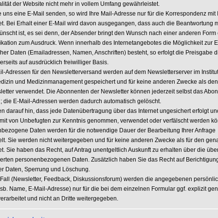
lität der Website nicht mehr in vollem Umfang gewährleistet.
 uns eine E-Mail senden, so wird Ihre Mail-Adresse nur für die Korrespondenz mit
t. Bei Erhalt einer E-Mail wird davon ausgegangen, dass auch die Beantwortung m
ünscht ist, es sei denn, der Absender bringt den Wunsch nach einer anderen Form
ation zum Ausdruck. Wenn innerhalb des Internetangebotes die Möglichkeit zur 
cher Daten (Emailadressen, Namen, Anschriften) besteht, so erfolgt die Preisgabe d
erseits auf ausdrücklich freiwilliger Basis.
il-Adressen für den Newsletterversand werden auf dem Newsletterserver im Institut
edizin und Medizinmanagement gespeichert und für keine anderen Zwecke als de
letter verwendet. Die Abonnenten der Newsletter können jederzeit selbst das Ab
; die E-Mail-Adressen werden dadurch automatisch gelöscht.
n darauf hin, dass jede Datenübertragung über das Internet ungesichert erfolgt un
mit von Unbefugten zur Kenntnis genommen, verwendet oder verfälscht werden k
bezogene Daten werden für die notwendige Dauer der Bearbeitung Ihrer Anfrage
t. Sie werden nicht weitergegeben und für keine anderen Zwecke als für den gen
. Sie haben das Recht, auf Antrag unentgeltlich Auskunft zu erhalten über die übe
erten personenbezogenen Daten. Zusätzlich haben Sie das Recht auf Berichtigun
ger Daten, Sperrung und Löschung.
 Fall (Newsletter, Feedback, Diskussionsforum) werden die angegebenen persönli
nsb. Name, E-Mail-Adresse) nur für die bei dem einzelnen Formular ggf. explizit ge
erarbeitet und nicht an Dritte weitergegeben.