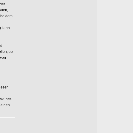
der
auen,
gabe dem
g kann
nd
ellen, ob
 von
ieser
uskünfte
s einen