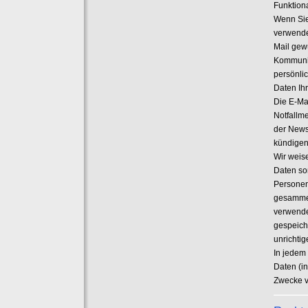
Funktiona
Wenn Sie
verwende
Mail gew
Kommunik
persönli
Daten Ihr
Die E-Ma
Notfallm
der News
kündigen
Wir weise
Daten so
Personen
gesammel
verwendet
gespeich
unrichti
In jedem
Daten (i
Zwecke v