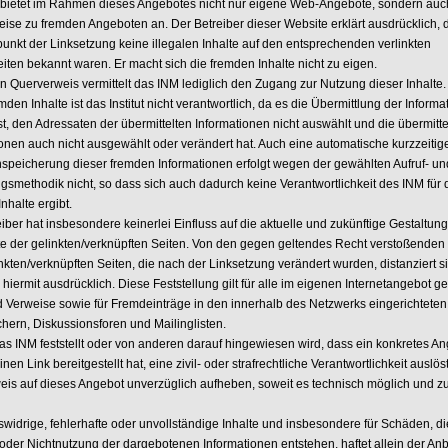
bietet im Rahmen dieses Angebotes nicht nur eigene Web-Angebote, sondern auc
eise zu fremden Angeboten an. Der Betreiber dieser Website erklärt ausdrücklich, 
punkt der Linksetzung keine illegalen Inhalte auf den entsprechenden verlinkten
eiten bekannt waren. Er macht sich die fremden Inhalte nicht zu eigen.
n Querverweis vermittelt das INM lediglich den Zugang zur Nutzung dieser Inhalte.
mden Inhalte ist das Institut nicht verantwortlich, da es die Übermittlung der Informa
t, den Adressaten der übermittelten Informationen nicht auswählt und die übermitte
ionen auch nicht ausgewählt oder verändert hat. Auch eine automatische kurzzeitig
speicherung dieser fremden Informationen erfolgt wegen der gewählten Aufruf- un
ngsmethodik nicht, so dass sich auch dadurch keine Verantwortlichkeit des INM für 
nhalte ergibt.
iber hat insbesondere keinerlei Einfluss auf die aktuelle und zukünftige Gestaltun
lte der gelinkten/verknüpften Seiten. Von den gegen geltendes Recht verstoßenden 
inkten/verknüpften Seiten, die nach der Linksetzung verändert wurden, distanziert s
 hiermit ausdrücklich. Diese Feststellung gilt für alle im eigenen Internetangebot g
d Verweise sowie für Fremdeinträge in den innerhalb des Netzwerks eingerichteten
hern, Diskussionsforen und Mailinglisten.
as INM feststellt oder von anderen darauf hingewiesen wird, dass ein konkretes An
nen Link bereitgestellt hat, eine zivil- oder strafrechtliche Verantwortlichkeit auslös
eis auf dieses Angebot unverzüglich aufheben, soweit es technisch möglich und 
swidrige, fehlerhafte oder unvollständige Inhalte und insbesondere für Schäden, d
oder Nichtnutzung der dargebotenen Informationen entstehen, haftet allein der Anb