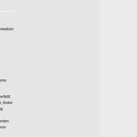
llmedizin
tems
erfaßt;
, findet
ig
erden.
 vom