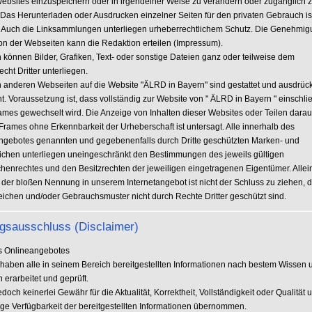
ebsites einzuspeichern oder in irgendeiner Weise zu verändern oder zugänglich 
Das Herunterladen oder Ausdrucken einzelner Seiten für den privaten Gebrauch is
t. Auch die Linksammlungen unterliegen urheberrechtlichem Schutz. Die Genehmig
ion der Webseiten kann die Redaktion erteilen (Impressum).
 können Bilder, Grafiken, Text- oder sonstige Dateien ganz oder teilweise dem
cht Dritter unterliegen.
n anderen Webseiten auf die Website "ÄLRD in Bayern" sind gestattet und ausdrück
. Voraussetzung ist, dass vollständig zur Website von " ÄLRD in Bayern " einschli
ames gewechselt wird. Die Anzeige von Inhalten dieser Websites oder Teilen darau
Frames ohne Erkennbarkeit der Urheberschaft ist untersagt. Alle innerhalb des
angebotes genannten und gegebenenfalls durch Dritte geschützten Marken- und
chen unterliegen uneingeschränkt den Bestimmungen des jeweils gültigen
henrechtes und den Besitzrechten der jeweiligen eingetragenen Eigentümer. Allei
 der bloßen Nennung in unserem Internetangebot ist nicht der Schluss zu ziehen, 
ichen und/oder Gebrauchsmuster nicht durch Rechte Dritter geschützt sind.
gsausschluss (Disclaimer)
es Onlineangebotes
haben alle in seinem Bereich bereitgestellten Informationen nach bestem Wissen 
 erarbeitet und geprüft.
edoch keinerlei Gewähr für die Aktualität, Korrektheit, Vollständigkeit oder Qualität 
tige Verfügbarkeit der bereitgestellten Informationen übernommen.