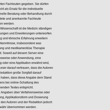
ierten Fachleuten gegeben. Sie dürfen
cht als Ersatz für die individuelle
onelle Beratung oder Behandlung durch
dete und anerkannte Fachleute
en werden.
 Wissenschaft ist die Medizin ständigen
ungen und Erweiterungen unterworfen.
g und klinische Erfahrung erweitern
rkenntnisse, insbesondere was
ung und medikamentöse Therapie
t. Soweit auf diesem Server eine
nsweise oder Anwendung, eine
g oder eine Applikation erwähnt wird,
Leser darauf vertrauen, dass die Autoren
Redaktion große Sorgfalt darauf
 haben, dass diese Angabe dem Stand
ens bei online-Schaltung des
henden Textes entspricht.
e Angaben über Verfahrensweise oder
g, Applikationsform und Dosierung
 den Autoren und der Redaktion jedoch
ewähr übernommen werden.