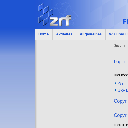
Home
Aktuelles
Allgemeines
Wir über 
Start
Login
Hier kön
Onlin
ZRF-L
Copyri
Copyri
© 2016 In