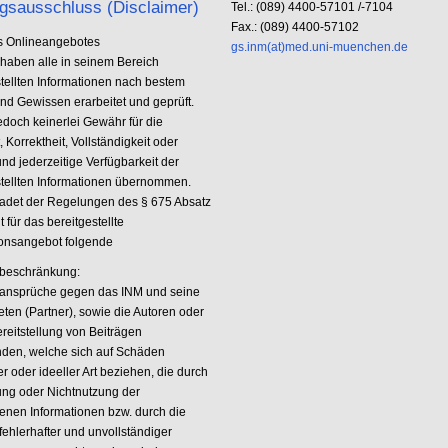
gsausschluss (Disclaimer)
Tel.: (089) 4400-57101 /-7104
Fax.: (089) 4400-57102
es Onlineangebotes
gs.inm(at)med.uni-muenchen.de
haben alle in seinem Bereich
stellten Informationen nach bestem
nd Gewissen erarbeitet und geprüft.
edoch keinerlei Gewähr für die
t, Korrektheit, Vollständigkeit oder
und jederzeitige Verfügbarkeit der
stellten Informationen übernommen.
det der Regelungen des § 675 Absatz
t für das bereitgestellte
ionsangebot folgende
beschränkung:
ansprüche gegen das INM und seine
eten (Partner), sowie die Autoren oder
reitstellung von Beiträgen
nden, welche sich auf Schäden
er oder ideeller Art beziehen, die durch
ung oder Nichtnutzung der
enen Informationen bzw. durch die
fehlerhafter und unvollständiger