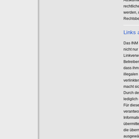
Auskünfte
rechtlic
werden, 
Rechtsbe
Links 
Das INM 
nicht nu
Linkverw
Betreiber
dass ihm
illegale
verlinkte
macht sic
Durch de
lediglich
Für diese
verantwor
Informati
übermitt
die überm
ausgewäh