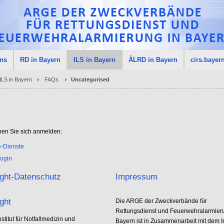
uns
RD in Bayern
ILS in Bayern
ÄLRD in Bayern
cirs.bayer
ILS in Bayern
FAQs
Uncategorised
nen Sie sich anmelden:
e-Dienste
ogin
ght-Datenschutz
Impressum
ght
Die ARGE der Zweckverbände für
Rettungsdienst und Feuerwehralarmier
stitut für Notfallmedizin und
Bayern ist in Zusammenarbeit mit dem Ins