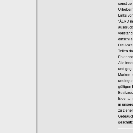
sonstige
Urheberre
Links vo
"ÄLRD in
ausdrück
vollstän
einschli
Die Anze
Teilen d
Erkennbar
Alle inn
und gege
Marken- 
uneinges
gültigen
Besitzre
Eigentüm
in unsere
zu ziehe
Gebrauch
geschützt