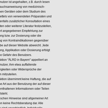
utzer ist angehalten, z.B. durch lesen
auchsanweisung von medizinisch-
hen Geräten oder dem Studium des
ettels von verwendeten Präparaten und
nfalls zusätzlicher Konsultation eines
ten oder weiterer Literatur festzustellen,
ort angegebenen Empfehlung zur
g bzw. zur Dosierung oder die
g von Kontraindikationen gegenüber
be auf dieser Website abweicht. Jede
g, Applikation oder Dosierung erfolgt
ne Gefahr des Benutzers.
ktion "ÄLRD in Bayern" appelliert an
nutzer, ihm etwa auffallende
gkeiten oder Widersprüche der
 mitzuteilen.
ktion übernimmt keine Haftung, die auf
ne Art aus der Benutzung der auf dieser
enthaltenen Informationen oder Teilen
tsteht.
tischen Hinweise sind allgemeiner Art
en keine Rechtsberatung dar. Alle