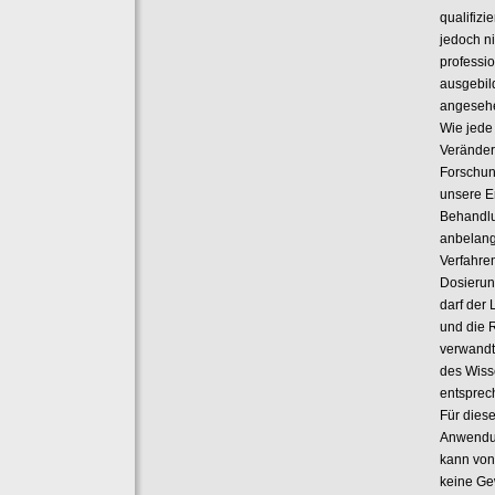
qualifiz
jedoch ni
professi
ausgebil
angeseh
Wie jede
Veränder
Forschun
unsere E
Behandl
anbelang
Verfahre
Dosierun
darf der 
und die 
verwandt
des Wiss
entsprec
Für dies
Anwendun
kann von
keine G