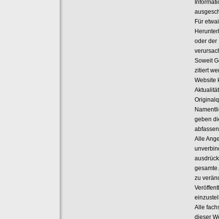
Informat
ausgesch
Für etwa
Herunter
oder der
verursach
Soweit G
zitiert w
Website k
Aktualitä
Original
Namentli
geben di
abfassen
Alle Ange
unverbin
ausdrückl
gesamte 
zu verän
Veröffent
einzustel
Alle fach
dieser W