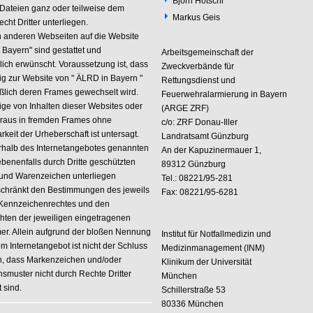
Björn Hötschl
 Dateien ganz oder teilweise dem
Markus Geis
cht Dritter unterliegen.
n anderen Webseiten auf die Website
 Bayern" sind gestattet und
Arbeitsgemeinschaft der
lich erwünscht. Voraussetzung ist, dass
Zweckverbände für
dig zur Website von " ÄLRD in Bayern "
Rettungsdienst und
eßlich deren Frames gewechselt wird.
Feuerwehralarmierung in Bayern
ige von Inhalten dieser Websites oder
(ARGE ZRF)
araus in fremden Frames ohne
c/o: ZRF Donau-Iller
keit der Urheberschaft ist untersagt.
Landratsamt Günzburg
erhalb des Internetangebotes genannten
An der Kapuzinermauer 1,
benenfalls durch Dritte geschützten
89312 Günzburg
und Warenzeichen unterliegen
Tel.: 08221/95-281
chränkt den Bestimmungen des jeweils
Fax: 08221/95-6281
 Kennzeichenrechtes und den
chten der jeweiligen eingetragenen
er. Allein aufgrund der bloßen Nennung
Institut für Notfallmedizin und
m Internetangebot ist nicht der Schluss
Medizinmanagement (INM)
n, dass Markenzeichen und/oder
Klinikum der Universität
smuster nicht durch Rechte Dritter
München
 sind.
Schillerstraße 53
80336 München