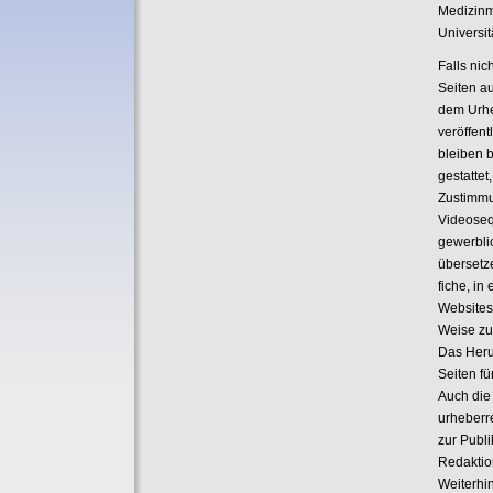
Medizinm
Universi
Falls nic
Seiten a
dem Urhe
veröffent
bleiben 
gestattet
Zustimmu
Videoseq
gewerbli
übersetze
fiche, i
Websites
Weise zu
Das Heru
Seiten fü
Auch die
urheberr
zur Publ
Redaktio
Weiterhin