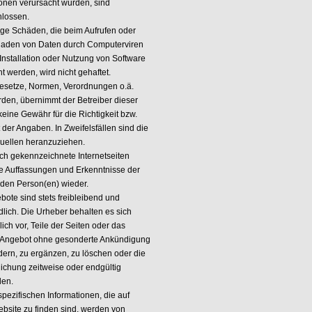
ionen verursacht wurden, sind
lossen.
ige Schäden, die beim Aufrufen oder
laden von Daten durch Computerviren
 Installation oder Nutzung von Software
t werden, wird nicht gehaftet.
esetze, Normen, Verordnungen o.ä.
erden, übernimmt der Betreiber dieser
eine Gewähr für die Richtigkeit bzw.
t der Angaben. In Zweifelsfällen sind die
quellen heranzuziehen.
ch gekennzeichnete Internetseiten
e Auffassungen und Erkenntnisse der
den Person(en) wieder.
bote sind stets freibleibend und
dlich. Die Urheber behalten es sich
ich vor, Teile der Seiten oder das
Angebot ohne gesonderte Ankündigung
dern, zu ergänzen, zu löschen oder die
lichung zeitweise oder endgültig
len.
spezifischen Informationen, die auf
ebsite zu finden sind, werden von