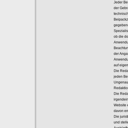
Jeder Ben
der Gebr
technisc
Beipackz
gegebene
Spezialis
ob die d
Anwendun
Beachtun
der Anga
Anwendun
auf eige
Die Reda
jeden Be
Ungenaui
Redaktion
Die Reda
irgendei
Website 
davon en
Die juris
und stell