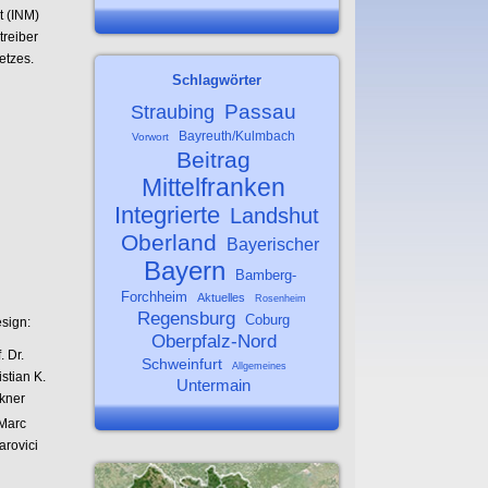
 (INM)
treiber
etzes.
Schlagwörter
Passau
Straubing
Bayreuth/Kulmbach
Vorwort
Beitrag
Mittelfranken
Integrierte
Landshut
Oberland
Bayerischer
Bayern
Bamberg-
Forchheim
Aktuelles
Rosenheim
Regensburg
Coburg
sign:
Oberpfalz-Nord
. Dr.
Schweinfurt
Allgemeines
stian K.
Untermain
kner
 Marc
arovici