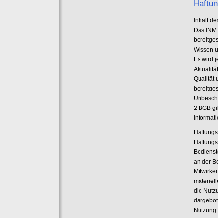
Haftun
Inhalt d
Das INM 
bereitge
Wissen u
Es wird j
Aktualitä
Qualität 
bereitge
Unbescha
2 BGB gil
Informat
Haftungs
Haftungs
Bedienst
an der Be
Mitwirke
materiell
die Nutz
dargebot
Nutzung 