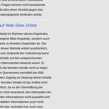
 sind unverbindlich. Individuelle
he Fragen können nicht beantwortet
da dies einen Verstoß gegen das
ratungsgesetz bedeuten würde.
auf Web-Sites Dritter
bietet im Rahmen dieses Angebotes
r eigene Web-Angebote, sondern auch
eise zu fremden Angeboten an. Der
 dieser Website erklärt ausdrücklich,
 zum Zeitpunkt der Linksetzung keine
n Inhalte auf den entsprechenden
n Internetseiten bekannt waren. Er
h die fremden Inhalte nicht zu eigen.
n Querverweis vermittelt das INM
 den Zugang zur Nutzung dieser Inhalte.
 fremden Inhalte ist das Institut nicht
tlich, da es die Übermittlung der
on nicht veranlasst, den Adressaten der
elten Informationen nicht auswählt und
ittelten Informationen auch nicht
lt oder verändert hat. Auch eine