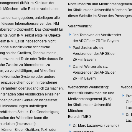
anagement (INM) im Klinikum der
Notfallmedizin und Medizinmanagement
tät München - alle Rechte vorbehalten.
im Klinikum der Universität München Be
dieser Website im Sinne des Presseges
ht anders angegeben, unterliegen alle
uf diesem Informationsserver des INM
Verantwortlich:
berrecht (Copyright). Das Copyright für
Jan Terboven als Vorsitzender
lichte, vom INM selbst erstellte Objekte
der ARGE der ZRF in Bayern
beim INM. Es ist insbesondere nicht
, ohne ausdrückliche schriftliche
Paul Justice als stv.
ng solche Grafiken, Tondokumente,
Vorsitzender der ARGE der
uenzen und Texte oder Teile daraus für
ZRF in Bayern
che Zwecke zu übernehmen, zu
Daniel Weitzer als stv.
n, zu vervielfältigen, auf Mikrofilm/-
Vorsitzender der ARGE der
n elektronische Systeme oder andere
ZRF in Bayern
 einzuspeichern oder in irgendeiner
Webtechnik/ Webhosting:
Webde
 verändern oder zugänglich zu machen.
Institut für Notfallmedizin und
nterladen oder Ausdrucken einzelner
Prof
Medizinmanagement (INM)
r den privaten Gebrauch ist gestattet.
Chri
im Klinikum der Universität
 Linksammlungen unterliegen
Lac
München
echtlichem Schutz. Die Genehmigung
Dr.
Bereich IT/IED
ikation der Webseiten kann die
Laz
n erteilen (Impressum).
Dr. Marc Lazarovici (Leitung)
 können Bilder, Grafiken, Text- oder