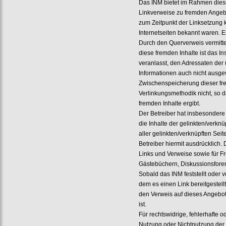
Das INM bietet im Rahmen dies
Linkverweise zu fremden Angebo
zum Zeitpunkt der Linksetzung k
Internetseiten bekannt waren. E
Durch den Querverweis vermittel
diese fremden Inhalte ist das Ins
veranlasst, den Adressaten der 
Informationen auch nicht ausgew
Zwischenspeicherung dieser fre
Verlinkungsmethodik nicht, so d
fremden Inhalte ergibt.
Der Betreiber hat insbesondere 
die Inhalte der gelinkten/verk
aller gelinkten/verknüpften Seit
Betreiber hiermit ausdrücklich. 
Links und Verweise sowie für F
Gästebüchern, Diskussionsforen
Sobald das INM feststellt oder 
dem es einen Link bereitgestellt 
den Verweis auf dieses Angebot
ist.
Für rechtswidrige, fehlerhafte 
Nutzung oder Nichtnutzung der d