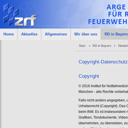
Home
Aktuelles
Allgemeines
Wir über uns
RD in Bayern
Start
RD in Bayern
Nieder
Copyright-Datenschutz
Copyright
© 2016 Institut für Notfallmedi
München - alle Rechte vorbehal
Falls nicht anders angegeben, 
Urheberrecht (Copyright). Das Co
beim INM. Es ist insbesondere n
Grafiken, Tondokumente, Video
übernehmen, zu übersetzen, zu ve