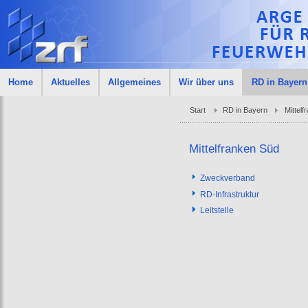
Home
Aktuelles
Allgemeines
Wir über uns
RD in Bayern
Start
RD in Bayern
Mittelf
Mittelfranken Süd
Zweckverband
RD-Infrastruktur
Leitstelle