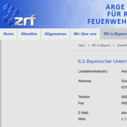
Home
Aktuelles
Allgemeines
Wir über uns
RD in Bayern
Start
RD in Bayern
Unterf
ILS Bayerischer Unter
Leitstellenleiter(in):
Ale
Adresse:
Süd
637
Telefon:
060
Fax:
060
E-Mail:
ale
Web:
ILS