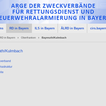
uns
RD in Bayern
ILS in Bayern
ÄLRD in Bayern
cirs.bayer
RD in Bayern
Oberfranken
Bayreuth/Kulmbach
uth/Kulmbach
verband
rastruktur
elle