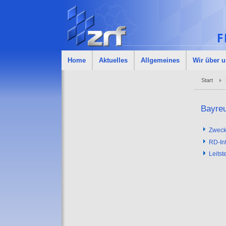
Home
Aktuelles
Allgemeines
Wir über 
Start
Bayre
Zweck
RD-Inf
Leitst