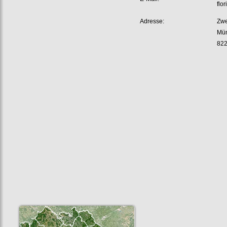
flor
Adresse:
Zwe
Mün
822