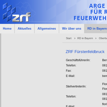
Home
Aktuelles
Allgemeines
Wir über uns
RD in Bayern
Start
RD in Bayern
Oberb
ZRF Fürstenfeldbruck
Geschäftsführer/in:
Ber
Telefon:
081
Fax:
081
E-Mail:
ber
Flo
Stellvertreter/in:
Flo
081
Telefon:
08
flo
E-Mail: