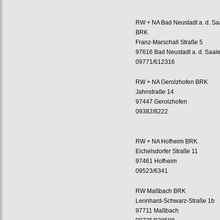
RW + NA Bad Neustadt a. d. Sa
BRK
Franz-Marschall Straße 5
97616 Bad Neustadt a. d. Saal
09771/612316
RW + NA Gerolzhofen BRK
Jahnstraße 14
97447 Gerolzhofen
09382/8222
RW + NA Hofheim BRK
Eichelsdorfer Straße 11
97461 Hofheim
09523/6341
RW Maßbach BRK
Leonhard-Schwarz-Straße 1b
97711 Maßbach