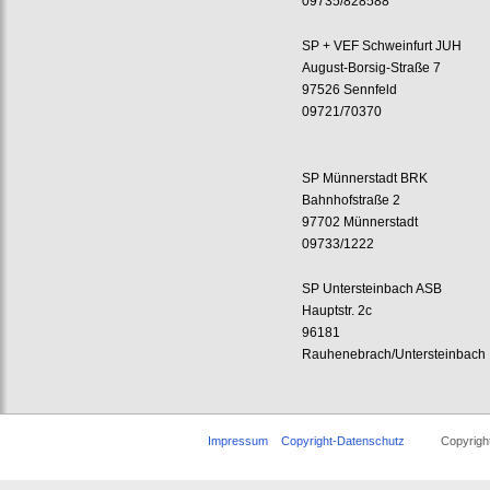
09735/828588
SP + VEF Schweinfurt JUH
August-Borsig-Straße 7
97526 Sennfeld
09721/70370
SP Münnerstadt BRK
Bahnhofstraße 2
97702 Münnerstadt
09733/1222
SP Untersteinbach ASB
Hauptstr. 2c
96181
Rauhenebrach/Untersteinbach
Impressum
Copyright-Datenschutz
Copyright ©