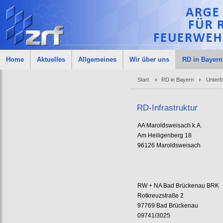
Home
Aktuelles
Allgemeines
Wir über uns
RD in Bayern
Start
RD in Bayern
Unterf
RD-Infrastruktur
AA Maroldsweisach k.A.
Am Heiligenberg 18
96126 Maroldsweisach
RW + NA Bad Brückenau BRK
Rotkreuzstraße 2
97769 Bad Brückenau
09741/3025