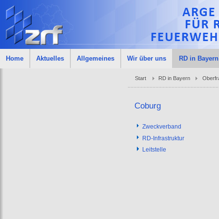
Home
Aktuelles
Allgemeines
Wir über uns
RD in Bayern
Start
RD in Bayern
Oberfr
Coburg
Zweckverband
RD-Infrastruktur
Leitstelle